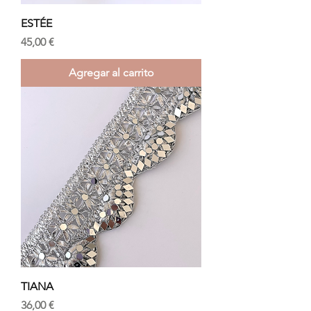
ESTÉE
Precio
45,00 €
Agregar al carrito
TIANA
Precio
36,00 €